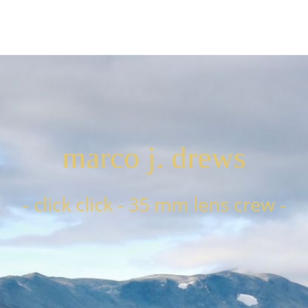
marco j. drews
- click click - 35 mm lens crew -