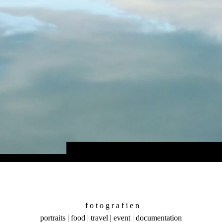
coming soon
f o t o g r a f i e n
portraits | food | travel | event | documentation